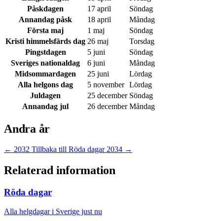
Påskdagen
17 april
Söndag
Annandag påsk
18 april
Måndag
Första maj
1 maj
Söndag
Kristi himmelsfärds dag
26 maj
Torsdag
Pingstdagen
5 juni
Söndag
Sveriges nationaldag
6 juni
Måndag
Midsommardagen
25 juni
Lördag
Alla helgons dag
5 november
Lördag
Juldagen
25 december
Söndag
Annandag jul
26 december
Måndag
Andra år
← 2032
Tillbaka till Röda dagar
2034 →
Relaterad information
Röda dagar
Alla helgdagar i Sverige just nu