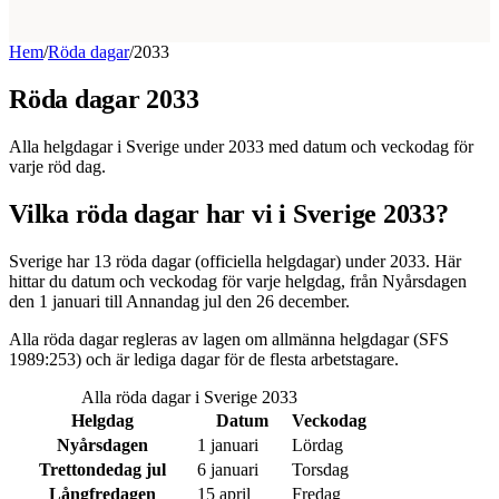
Hem
/
Röda dagar
/
2033
Röda dagar 2033
Alla helgdagar i Sverige under 2033 med datum och veckodag för
varje röd dag.
Vilka röda dagar har vi i Sverige 2033?
Sverige har 13 röda dagar (officiella helgdagar) under 2033. Här
hittar du datum och veckodag för varje helgdag, från Nyårsdagen
den 1 januari till Annandag jul den 26 december.
Alla röda dagar regleras av lagen om allmänna helgdagar (SFS
1989:253) och är lediga dagar för de flesta arbetstagare.
Alla röda dagar i Sverige 2033
Helgdag
Datum
Veckodag
Nyårsdagen
1 januari
Lördag
Trettondedag jul
6 januari
Torsdag
Långfredagen
15 april
Fredag