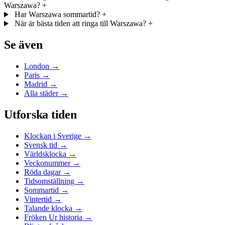
Warszawa?
+
Har Warszawa sommartid?
+
När är bästa tiden att ringa till Warszawa?
+
Se även
London →
Paris →
Madrid →
Alla städer →
Utforska tiden
Klockan i Sverige →
Svensk tid →
Världsklocka →
Veckonummer →
Röda dagar →
Tidsomställning →
Sommartid →
Vintertid →
Talande klocka →
Fröken Ur historia →