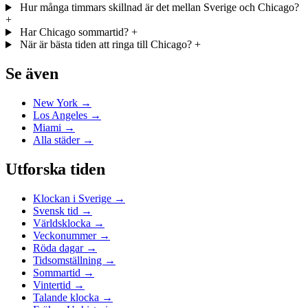
Hur många timmars skillnad är det mellan Sverige och Chicago?
+
Har Chicago sommartid?
+
När är bästa tiden att ringa till Chicago?
+
Se även
New York →
Los Angeles →
Miami →
Alla städer →
Utforska tiden
Klockan i Sverige →
Svensk tid →
Världsklocka →
Veckonummer →
Röda dagar →
Tidsomställning →
Sommartid →
Vintertid →
Talande klocka →